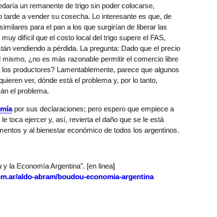
daría un remanente de trigo sin poder colocarse,
o tarde a vender su cosecha. Lo interesante es que, de
similares para el pan a los que surgirían de liberar las
muy difícil que el costo local del trigo supere el FAS,
stán vendiendo a pérdida. La pregunta: Dado que el precio
l mismo, ¿no es más razonable permitir el comercio libre
o a los productores? Lamentablemente, parece que algunos
uieren ver, dónde está el problema y, por lo tanto,
án el problema.
mía
por sus declaraciones; pero espero que empiece a
le toca ejercer y, así, revierta el daño que se le está
imentos y al bienestar económico de todos los argentinos.
y la Economía Argentina". [en linea]
om.ar/aldo-abram/boudou-economia-argentina