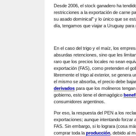
Desde 2006, el stock ganadero ha tendido 
restricciones a la exportación de carne p
su asado dominical” y lo único que se e
día, tengamos que viajar a Uruguay para 
En el caso del trigo y el maíz, los empres
absurdas retenciones, sino que les limitan 
raro que los precios locales no sean equi
exportación (FAS), como pretenden el gob
libremente el trigo al exterior, se gener
el mismo se absorba, el precio debe baja
derivados
para que los molineros tengan
gobierno, esto tiene el demagógico
benef
consumidores argentinos.
Por eso, la respuesta del PEN a los recla
exportaciones; aunque intentando forzar 
FAS. Sin embargo, si lo lograra (cosa más
comprar toda la
producción
, debido al m