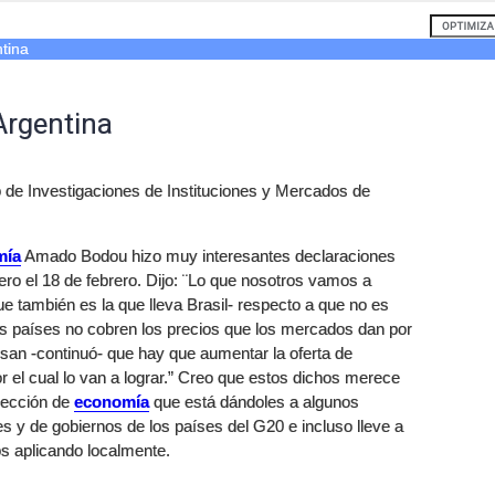
tina
Argentina
ro de Investigaciones de Instituciones y Mercados de
mía
Amado Bodou hizo muy interesantes declaraciones
ro el 18 de febrero. Dijo: ¨Lo que nosotros vamos a
ue también es la que lleva Brasil- respecto a que no es
os países no cobren los precios que los mercados dan por
nsan -continuó- que hay que aumentar la oferta de
r el cual lo van a lograr.” Creo que estos dichos merece
 lección de
economía
que está dándoles a algunos
s y de gobiernos de los países del G20 e incluso lleve a
s aplicando localmente.