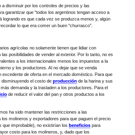
a disminuir por los controles de precios y las
ara garantizar que “todos los argentinos tengan acceso a
stá logrando es que cada vez se produzca menos y, algún
recordar lo que era comer un buen “churrasco”.
arios agrícolas no solamente tienen que lidiar con
las posibilidades de vender al exterior. Por lo tanto, no es
valentes a los internacionales menos los impuestos a la
ierno y los productores. Al no dejar que se venda
a un excedente de oferta en el mercado doméstico. Para que
r disminuyendo el costo de
producción
de la harina y sus
 más demanda y la trasladen a los productores. Para el
icio
de reducir el valor del pan y otros productos a los
mos ha sido mantener las restricciones a las
a los molineros y exportadores para que paguen el precio
 que improbable), no existirían los
beneficios
para
ayor costo para los molineros, y, dado que los