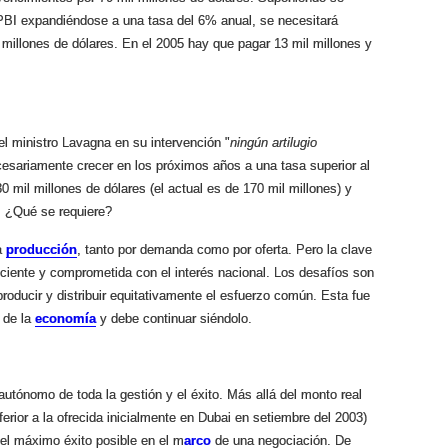
PBI expandiéndose a una tasa del 6% anual, se necesitará
l millones de dólares. En el 2005 hay que pagar 13 mil millones y
el ministro
Lavagna
en su intervención "
ningún artilugio
cesariamente crecer en los próximos años a una tasa superior al
0 mil millones de dólares (el actual es de 170 mil millones) y
. ¿Qué se requiere?
la
producción
, tanto por demanda como por oferta. Pero la clave
iciente y comprometida con el interés nacional. Los desafíos son
 producir y distribuir equitativamente el esfuerzo común. Esta fue
 de la
economía
y debe continuar siéndolo.
autónomo de toda la gestión y el éxito. Más allá del monto real
ferior a la ofrecida inicialmente en Dubai en
setiembre
del 2003)
 el máximo éxito posible en el m
arco
de una negociación. De