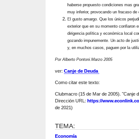
haberse propuesto condiciones
mas
gra
muy inferior, provocando un fracaso de
El gusto amargo. Que los únicos perjudi
exterior que en su momento confiaron en
dirigencia política y económica local c
gozando impunemente. Un acto de justic
y, en muchos casos, paguen por la utiliz
Por Alberto
Pontoni.Marzo
2005
ver:
Canje de Deuda
Como citar este texto:
Clubmacro (15 de Mar de 2005). "Canje de
Dirección URL:
https://www.econlink.c
de 2021)
TEMA:
Economía