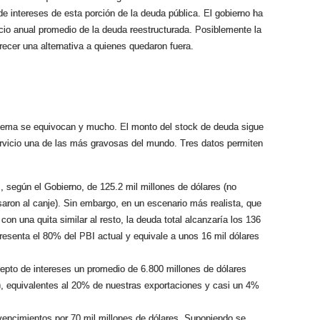
e intereses de esta porción de la deuda pública. El gobierno ha
icio anual promedio de la deuda reestructurada. Posiblemente la
frecer una
alternativa
a quienes quedaron fuera.
lema se equivocan y mucho. El monto del stock de deuda sigue
ervicio una de las más gravosas del mundo. Tres datos permiten
 según el Gobierno, de 125.2 mil millones de dólares (no
aron al canje). Sin embargo, en un escenario más realista, que
con una quita similar al resto, la deuda total alcanzaría los 136
resenta el 80% del PBI actual y equivale a unos 16 mil dólares
pto de intereses un promedio de 6.800 millones de dólares
, equivalentes al 20% de nuestras exportaciones y casi un 4%
encimientos por 70 mil millones de dólares. Suponiendo se