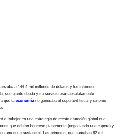
lcanzaba a 144.4 mil millones de dólares y los intereses
da, semejante deuda y su servicio eran absolutamente
ya que la
economía
no generaba el superávit fiscal y externo
os.
 a trabajar en una estrategia de reestructuración global que,
ciones que debían honrarse plenamente (negociando una espera) y
 con una quita sustancial. Las primeras, que sumaban 62 mil