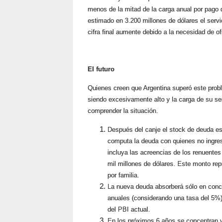
menos de la mitad de la carga anual por pago d
estimado en 3.200 millones de dólares el serv
cifra final aumente debido a la necesidad de o
El futuro
Quienes creen que Argentina superó este prob
siendo excesivamente alto y la carga de su s
comprender la situación.
Después del canje el stock de deuda es,
computa la deuda con quienes no ingres
incluya las acreencias de los renuentes 
mil millones de dólares. Este monto rep
por familia.
La nueva deuda absorberá sólo en conce
anuales (considerando una tasa del 5%)
del PBI actual.
En los próximos 6 años se concentran v