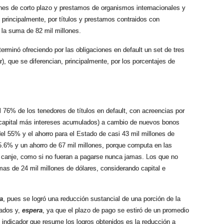
ones de corto plazo y prestamos de organismos internacionales y
 principalmente, por títulos y prestamos
contraidos
con
la suma de 82 mil millones.
erminó ofreciendo por las obligaciones en
default
un
set
de tres
), que se diferencian, principalmente, por los porcentajes de
l 76% de los tenedores de títulos en
default
, con acreencias por
e capital más intereses acumulados) a cambio de nuevos bonos
 del 55% y el ahorro para el Estado de casi 43 mil millones de
5.6% y un ahorro de 67 mil millones, porque computa en las
al canje, como si no fueran a pagarse nunca
jamas
. Los que no
mas
de 24 mil millones de dólares, considerando capital e
a
, pues se logró una reducción sustancial de una porción de la
tados y,
espera
, ya que el plazo de pago se estiró de un promedio
indicador que resume los logros obtenidos es la reducción a