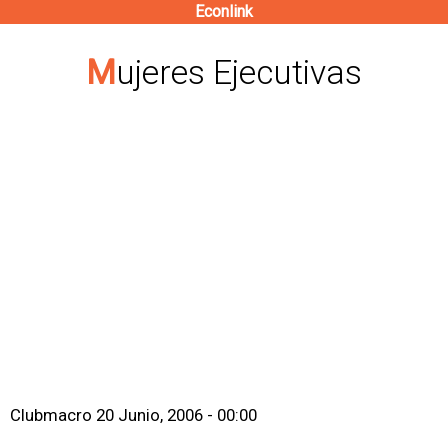
Econlink
Pasar
al
Mujeres Ejecutivas
contenido
principal
Clubmacro
20 Junio, 2006 - 00:00