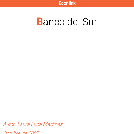
Econlink
Pasar
al
Banco del Sur
contenido
principal
Autor: Laura Luna Martínez
Octubre de 2007