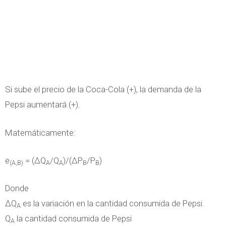
Si sube el precio de la Coca-Cola (+), la demanda de la
Pepsi aumentará (+).
Matemáticamente:
e
= (ΔQ
/Q
)/(ΔP
/P
)
(A,B)
A
A
B
B
Donde
ΔQ
es la variación en la cantidad consumida de Pepsi.
A
Q
la cantidad consumida de Pepsi
A