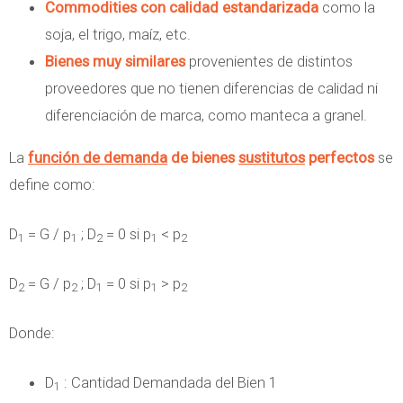
Commodities con calidad estandarizada
como la
soja, el trigo, maíz, etc.
Bienes muy similares
provenientes de distintos
proveedores que no tienen diferencias de calidad ni
diferenciación de marca, como manteca a granel.
La
función de demanda
de bienes
sustitutos
perfectos
se
define como:
D
= G / p
; D
= 0 si p
< p
1
1
2
1
2
D
= G / p
; D
= 0 si p
> p
2
2
1
1
2
Donde:
D
: Cantidad Demandada del Bien 1
1