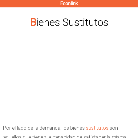
Econlink
Pasar
al
Bienes Sustitutos
contenido
principal
Por el lado de la demanda, los bienes
sustitutos
son
aquellos que tienen la capacidad de satisfacer la misma