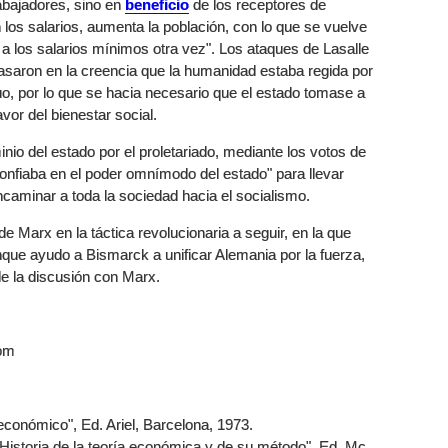
abajadores, sino en
beneficio
de los receptores de
los salarios, aumenta la población, con lo que se vuelve
 a los salarios mínimos otra vez". Los ataques de Lasalle
basaron en la creencia que la humanidad estaba regida por
duo, por lo que se hacia necesario que el estado tomase a
avor del bienestar social.
io del estado por el proletariado, mediante los votos de
confiaba en el poder omnímodo del estado" para llevar
caminar a toda la sociedad hacia el socialismo.
a de Marx en la táctica revolucionaria a seguir, en la que
unque ayudo a Bismarck a unificar Alemania por la fuerza,
de la discusión con Marx.
com
económico", Ed. Ariel, Barcelona, 1973.
"Historia de la teoría económica y de su método", Ed. Mc