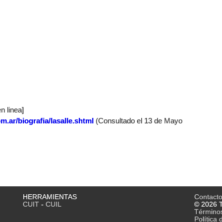
n linea]
m.ar/biografia/lasalle.shtml
(Consultado el 13 de Mayo
HERRAMIENTAS
Contact
CUIT
-
CUIL
© 2026 T
Término
Política 