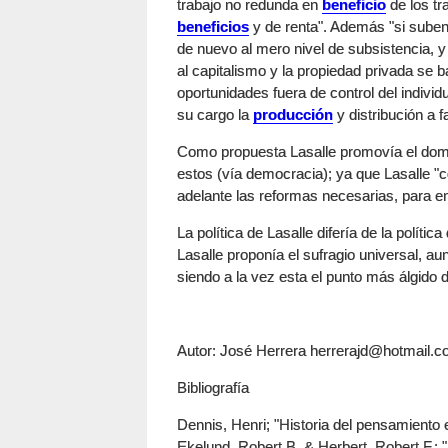
trabajo no redunda en
beneficio
de los tr
beneficios
y de renta". Además "si suben 
de nuevo al mero nivel de subsistencia, y
al capitalismo y la propiedad privada se 
oportunidades fuera de control del indivi
su cargo la
producción
y distribución a f
Como propuesta Lasalle promovía el domin
estos (vía democracia); ya que Lasalle "
adelante las reformas necesarias, para en
La política de Lasalle difería de la polític
Lasalle proponía el sufragio universal, a
siendo a la vez esta el punto más álgido 
Autor: José Herrera
herrerajd@hotmail.
Bibliografía
Dennis, Henri; "Historia del pensamiento 
Ekelund, Robert B. & Herbert, Robert F.; 