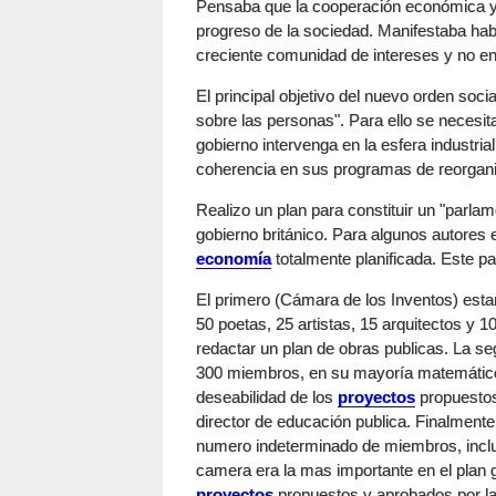
Pensaba que la cooperación económica y la
progreso de la sociedad. Manifestaba habe
creciente comunidad de intereses y no en
El principal objetivo del nuevo orden soci
sobre las personas". Para ello se necesit
gobierno intervenga en la esfera industrial
coherencia en sus programas de reorgani
Realizo un plan para constituir un "parlam
gobierno británico. Para algunos autores 
economía
totalmente planificada. Este pa
El primero (Cámara de los Inventos) esta
50 poetas, 25 artistas, 15 arquitectos y 
redactar un plan de obras publicas. La 
300 miembros, en su mayoría matemáticos y
deseabilidad de los
proyectos
propuestos
director de educación publica. Finalment
numero indeterminado de miembros, incluir
camera era la mas importante en el plan g
proyectos
propuestos y aprobados por l