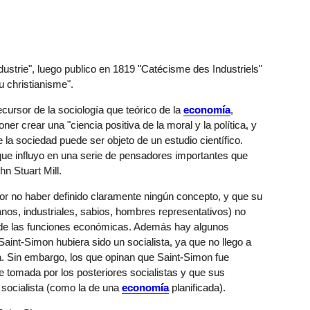
ndustrie", luego publico en 1819 "Catécisme des Industriels"
u christianisme".
cursor de la sociología que teórico de la
economía
,
er crear una "ciencia positiva de la moral y la política, y
 la sociedad puede ser objeto de un estudio científico.
ue influyo en una serie de pensadores importantes que
n Stuart Mill.
r no haber definido claramente ningún concepto, y que su
anos, industriales, sabios, hombres representativos) no
a de las funciones económicas. Además hay algunos
int-Simon hubiera sido un socialista, ya que no llego a
ia. Sin embargo, los que opinan que Saint-Simon fue
ue tomada por los posteriores socialistas y que sus
socialista (como la de una
economía
planificada).