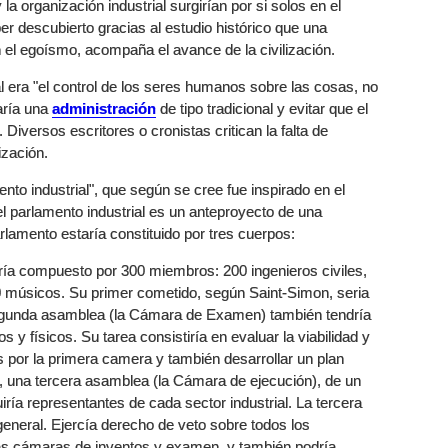
 organización industrial surgirían por si solos en el
r descubierto gracias al estudio histórico que una
 el egoísmo, acompaña el avance de la civilización.
al era "el control de los seres humanos sobre las cosas, no
aría una
administración
de tipo tradicional y evitar que el
. Diversos escritores o cronistas critican la falta de
zación.
ento industrial", que según se cree fue inspirado en el
el parlamento industrial es un anteproyecto de una
rlamento estaría constituido por tres cuerpos:
ría compuesto por 300 miembros: 200 ingenieros civiles,
10 músicos. Su primer cometido, según Saint-Simon, seria
segunda asamblea (la Cámara de Examen) también tendría
 físicos. Su tarea consistiría en evaluar la viabilidad y
 por la primera camera y también desarrollar un plan
e, una tercera asamblea (la Cámara de ejecución), de un
ía representantes de cada sector industrial. La tercera
eneral. Ejercía derecho de veto sobre todos los
as cámaras de inventos y examen, y también podría