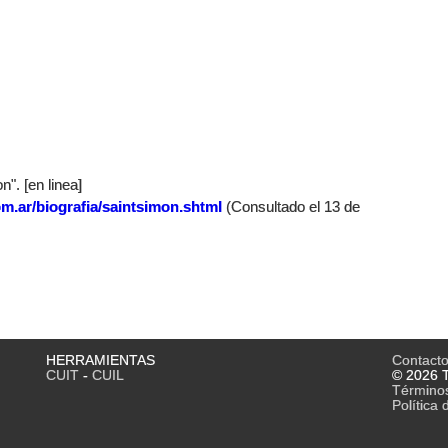
". [en linea]
m.ar/biografia/saintsimon.shtml
(Consultado el 13 de
HERRAMIENTAS
Contact
CUIT
-
CUIL
© 2026 T
Término
Política 