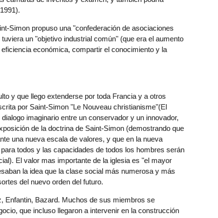
 1991).
int-Simon propuso una "confederación de asociaciones
tuviera un "objetivo industrial común" (que era el aumento
la eficiencia económica, compartir el conocimiento y la
lto y que llego extenderse por toda Francia y a otros
scrita por Saint-Simon "Le Nouveau christianisme"(El
n dialogo imaginario entre un conservador y un innovador,
 exposición de la doctrina de Saint-Simon (demostrando que
nte una nueva escala de valores, y que en la nueva
 para todos y las capacidades de todos los hombres serán
ial). El valor mas importante de la iglesia es "el mayor
fesaban la idea que la clase social más numerosa y más
ortes del nuevo orden del futuro.
z, Enfantin, Bazard. Muchos de sus miembros se
cio, que incluso llegaron a intervenir en la construcción