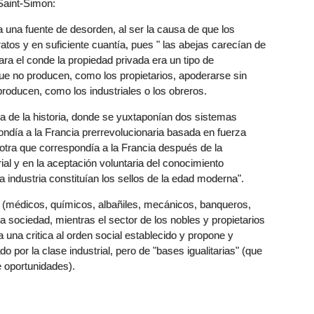
Saint-Simon:
 una fuente de desorden, al ser la causa de que los
atos y en suficiente cuantía, pues " las abejas carecían de
ara el conde la propiedad privada era un tipo de
que no producen, como los propietarios, apoderarse sin
producen, como los industriales o los obreros.
va de la historia, donde se yuxtaponían dos sistemas
ondía a la Francia prerrevolucionaria basada en fuerza
 y otra que correspondía a la Francia después de la
ial y en la aceptación voluntaria del conocimiento
la industria constituían los sellos de la edad moderna".
es (médicos, químicos, albañiles, mecánicos, banqueros,
la sociedad, mientras el sector de los nobles y propietarios
a una critica al orden social establecido y propone y
do por la clase industrial, pero de "bases igualitarias" (que
de oportunidades).