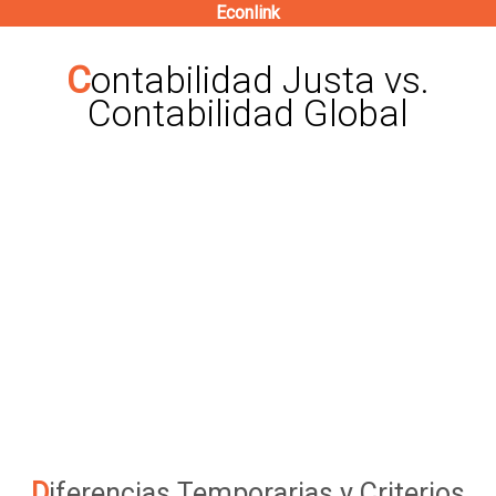
Econlink
Pasar
al
Contabilidad Justa vs.
contenido
Contabilidad Global
principal
Diferencias Temporarias y Criterios