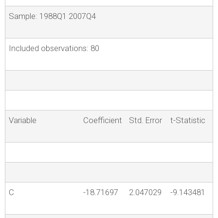
Sample: 1988Q1 2007Q4
Included observations: 80
Variable
Coefficient
Std. Error
t-Statistic
C
-18.71697
2.047029
-9.143481