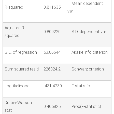
Mean dependent
R-squared
0.811635
var
Adjusted R-
0.809220
S.D. dependent var
squared
S.E. of regression
53.86644
Akaike info criterion
Sum squared resid
226324.2
Schwarz criterion
Log likelihood
-431.4230
F-statistic
Durbin-Watson
0.405825
Prob(F-statistic)
stat