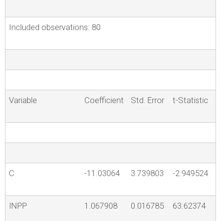
Included observations: 80
Variable
Coefficient
Std. Error
t-Statistic
C
-11.03064
3.739803
-2.949524
INPP
1.067908
0.016785
63.62374