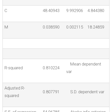
C
48.40943
9.992906
4.844380
M
0.038590
0.002115
18.24859
Mean dependent
R-squared
0.810224
var
Adjusted R-
0.807791
S.D. dependent var
squared
S.E. of regression
54.06785
Akaike info criterion