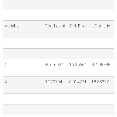
Variable
Coefficient
Std. Error
t-Statistic
C
-85.16034
16.35564
-5.206788
X
0.270794
0.014771
18.33277