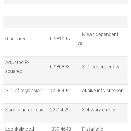
Mean dependent
R-squared
0.981095
var
Adjusted R-
0.980853
S.D. dependent var
squared
S.E. of regression
17.06484
Akaike info criterion
Sum squared resid
22714.29
Schwarz criterion
Log likelihood
-339.4640
F-statistic