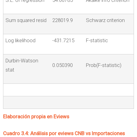
Sum squared resid
228019.9
Schwarz criterion
Log likelihood
-431.7215
F-statistic
Durbin-Watson
0.050390
Prob(F-statistic)
stat
Elaboración propia en Eviews
Cuadro 3.4: Análisis por eviews CNB vs Importaciones