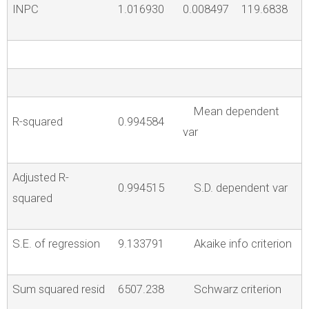
INPC
1.016930
0.008497
119.6838
Mean dependent
R-squared
0.994584
var
Adjusted R-
0.994515
S.D. dependent var
squared
S.E. of regression
9.133791
Akaike info criterion
Sum squared resid
6507.238
Schwarz criterion