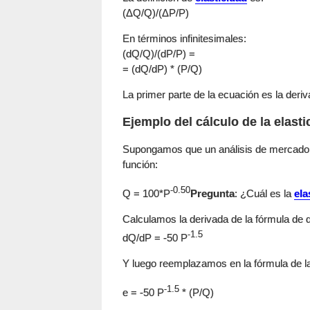
(ΔQ/Q)/(ΔP/P)
En términos infinitesimales:
(dQ/Q)/(dP/P) =
= (dQ/dP) * (P/Q)
La primer parte de la ecuación es la deriv
Ejemplo del cálculo de la elast
Supongamos que un análisis de mercado d
función:
-0.50
Q = 100*P
Pregunta
: ¿Cuál es la
ela
Calculamos la derivada de la fórmula de
-1.5
dQ/dP = -50 P
Y luego reemplazamos en la fórmula de 
-1.5
e = -50 P
* (P/Q)