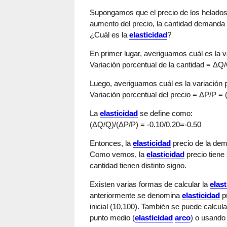
Supongamos que el precio de los helado
aumento del precio, la cantidad demanda 
¿Cuál es la
elasticidad
?
En primer lugar, averiguamos cuál es la v
Variación porcentual de la cantidad = ΔQ
Luego, averiguamos cuál es la variación p
Variación porcentual del precio = ΔP/P =
La
elasticidad
se define como:
(ΔQ/Q)/(ΔP/P) = -0.10/0.20=-0.50
Entonces, la
elasticidad
precio de la dem
Como vemos, la
elasticidad
precio tiene 
cantidad tienen distinto signo.
Existen varias formas de calcular la
elas
anteriormente se denomina
elasticidad
pu
inicial (10,100). También se puede calcula
punto medio (
elasticidad
arco
) o usando