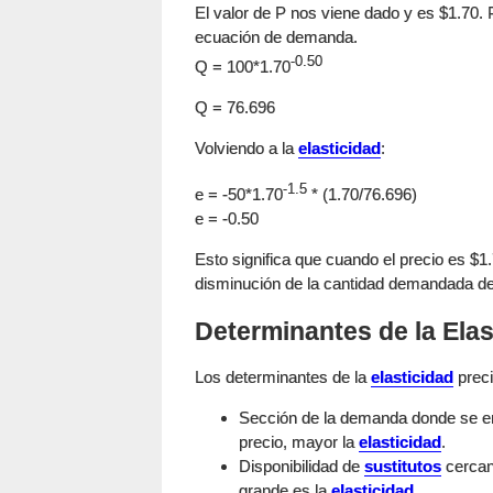
El valor de P nos viene dado y es $1.70
ecuación de demanda.
-0.50
Q = 100*1.70
Q = 76.696
Volviendo a la
elasticidad
:
-1.5
e = -50*1.70
* (1.70/76.696)
e = -0.50
Esto significa que cuando el precio es $1
disminución de la cantidad demandada d
Determinantes de la Ela
Los determinantes de la
elasticidad
preci
Sección de la demanda donde se en
precio, mayor la
elasticidad
.
Disponibilidad de
sustitutos
cercan
grande es la
elasticidad
.