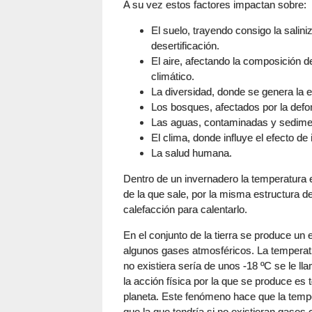
A su vez estos factores impactan sobre:
El suelo, trayendo consigo la salini
desertificación.
El aire, afectando la composición 
climático.
La diversidad, donde se genera la e
Los bosques, afectados por la defo
Las aguas, contaminadas y sedime
El clima, donde influye el efecto de
La salud humana.
Dentro de un invernadero la temperatura 
de la que sale, por la misma estructura 
calefacción para calentarlo.
En el conjunto de la tierra se produce un e
algunos gases atmosféricos. La temperatu
no existiera sería de unos -18 ºC se le ll
la acción física por la que se produce es 
planeta. Este fenómeno hace que la tempe
que la que tendría si no existieran gases