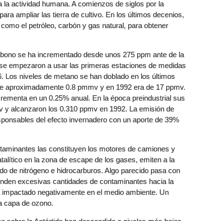
 la actividad humana. A comienzos de siglos por la
a ampliar las tierra de cultivo. En los últimos decenios,
 como el petróleo, carbón y gas natural, para obtener
rbono se ha incrementado desde unos 275 ppm ante de la
 se empezaron a usar las primeras estaciones de medidas
 Los niveles de metano se han doblado en los últimos
 de aproximadamente 0.8 pmmv y en 1992 era de 17 ppmv.
crementa en un 0.25% anual. En la época preindustrial sus
mv y alcanzaron los 0.310 ppmv en 1992. La emisión de
esponsables del efecto invernadero con un aporte de 39%
ntaminantes las constituyen los motores de camiones y
atalítico en la zona de escape de los gases, emiten a la
o de nitrógeno e hidrocarburos. Algo parecido pasa con
enden excesivas cantidades de contaminantes hacia la
a impactado negativamente en el medio ambiente. Un
 la capa de ozono.