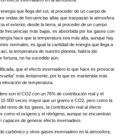
 energía que llega del sol, al proceder de un cuerpo de
or ondas de frecuencias altas que traspasan la atmosfera
ia el exterior, desde la tierra, al proceder de un cuerpo
de frecuencias más bajas, es absorbida por los gases con
 energía hace que la temperatura sea más alta, aunque hay
iones normales, es igual la cantidad de energía que llega a
a así, la temperatura de nuestro planeta, habría ido
 fortuna, no ha sucedido aún.
ficada, que el efecto invernadero lo que hace es provocar
 “devuelta” más lentamente, por lo que es mantenida más
la elevación de temperatura.
dero son el CO2 con un 76% de contribución real y el
 15 000 veces mayor que un gramo e CO2, pero como la
 resto de los gases, la contribución real al efecto
 como el oxígeno y el nitrógeno, aunque se encuentran
 capaces de generar efecto invernadero.
rido carbónico y otros gases invernadero en la atmosfera,