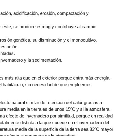
zación, acidificación, erosión, compactación y
de este, se produce esmog y contribuye al cambio
rosión genética, su disminución y el monocultivo.
restación.
ntadas.
 invernadero y la sedimentación.
es más alta que en el exterior porque entra más energía
del habitáculo, sin necesidad de que empleemos
fecto natural similar de retención del calor gracias a
ra media en la tierra es de unos 15ºC y si la atmosfera
ama efecto de invernadero por similitud, porque en realidad
totalmente distinta a la que sucede en el invernadero del
ratura media de la superficie de la tierra sea 33ºC mayor
 con efecto invernadero en la atmosfera.