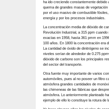
ha ido creciendo constantemente debido a
quema de grandes masas de vegetación par
por el uso masivo de combustible fósiles,
energía y por los procesos industriales.
La concentración media de dióxido de ca
Revolución Industrial, a 315 ppm cuando
exactas en 1958, hasta 361 pmm en 1996.
100 años. En 1800 la concentración era
La cantidad de óxido de dinitrógeno se in
niveles serían de alrededor de 0.275 pp
dióxido de carbono son los principales r
del sector del transporte.
Otra fuente muy importante de varios co
automóviles, pues al no poseer un filtro c
atmósfera grandes cantidades de monóxid
las chimeneas de las fábricas que despr
atmósfera. Lo anteriormente planteado h
ejemplo de ello lo constituye la rotura de