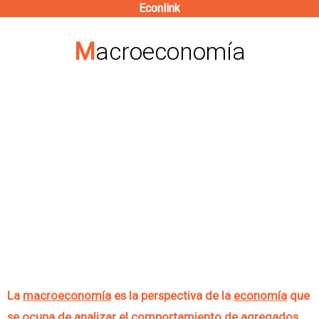
Econlink
Pasar
al
Macroeconomía
contenido
principal
La
macroeconomía
es la perspectiva de la
economía
que
se ocupa de analizar el comportamiento de agregados.