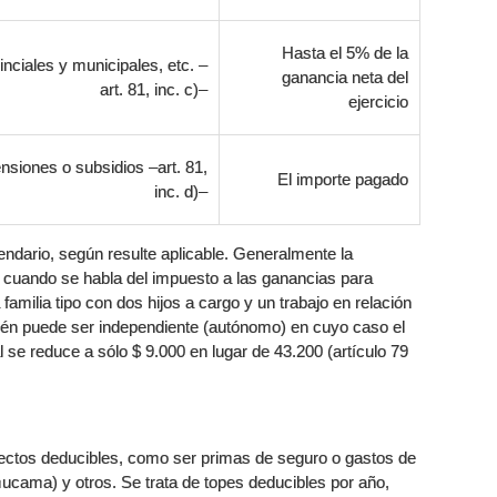
Hasta el 5% de la
nciales y municipales, etc. –
ganancia neta del
art. 81, inc. c)–
ejercicio
ensiones o subsidios –art. 81,
El importe pagado
inc. d)–
endario, según resulte aplicable. Generalmente la
 cuando se habla del impuesto a las ganancias para
amilia tipo con dos hijos a cargo y un trabajo en relación
ién puede ser independiente (autónomo) en cuyo caso el
 se reduce a sólo $ 9.000 en lugar de 43.200 (artículo 79
spectos deducibles, como ser primas de seguro o gastos de
mucama) y otros. Se trata de topes deducibles por año,