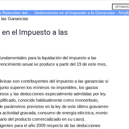
Retención del...
Deducciones en el Impuesto a la Ganancias - Amplia
 las Ganancias
en el Impuesto a las
undamentales para la liquidación del impuesto a las
vencimiento anual se produce a partir del 19 de este mes,
ivisas son contribuyentes del impuesto a las ganancias si
junto superen los mínimos no imponibles, los gastos
resos y las deducciones especialmente admitidas por ley.
mplificado, conocido habitualmente como monotributo,
e parámetros previstos en la ley de este último gravamen
la actividad gravada, consumo de energía eléctrica, monto
itario del producto comercializado en su caso).
igentes para el año 2009 respecto de las deducciones