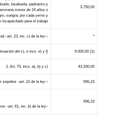
buelo, bisabuela, padrastro y
3.750,00
 hermana menor de 24 años o
egro, suegra; por cada yerno y
 incapacitado para el trabajo
 –art. 23, inc. c) de la ley–:
*
nuación del c), e incs. e) y f)
9.000,00 (1)
2. Art. 79, incs. a), b) y c)
43.200,00
 sepelios –art. 22 de la ley–:
996,23
996,23
s –art. 81, inc. b) de la ley–