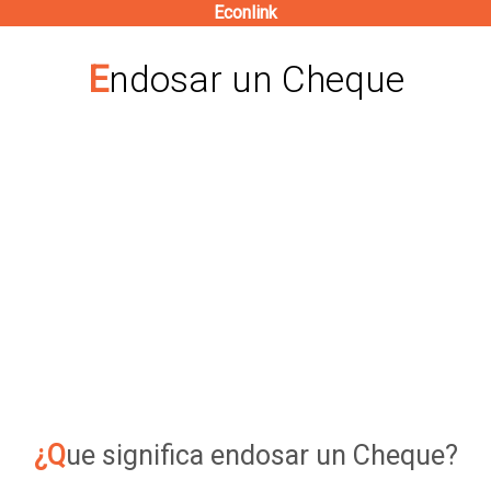
Econlink
Pasar
al
Endosar un Cheque
contenido
principal
¿Que significa endosar un Cheque?