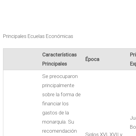
Principales Ecuelas Económicas
Características
Pr
Época
Principales
Ex
Se preocuparon
principalmente
sobre la forma de
financiar los
gastos de la
Ju
monarquía. Su
Bo
recomendación
Siglos XVI, XVII y