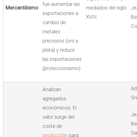
fue aumentar las
Mercantilismo
mediados del siglo
Je
exportaciones a
XVIII.
Ba
cambio de
Co
metales
preciosos (oro y
plata) y reducir
las importaciones
(proteccionismo).
A
Analizan
Sm
agregados
económicos. El
Je
valor surge del
Ba
coste de
Sa
producción
para