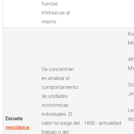
fuerzas
intrínsecas al
mismo.
Ka
Me
Al
Ma
Se concentran
en analizar el
St
comportamiento
Je
de unidades
económicas
Le
individuales. El
Escuela
Wa
valor no surge del
1850 - actualidad
neoclásica
trabajo o del