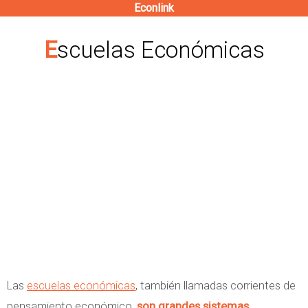
Econlink
Pasar
al
Escuelas Económicas
contenido
principal
Las
escuelas económicas
, también llamadas corrientes de
pensamiento económico,
son grandes sistemas