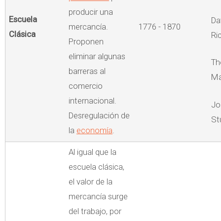
producir una
Escuela
Da
mercancía.
1776 - 1870
Clásica
Ri
Proponen
eliminar algunas
Th
barreras al
Ma
comercio
internacional.
Jo
Desregulación de
St
la
economía
.
Al igual que la
escuela clásica,
el valor de la
mercancía surge
del trabajo, por