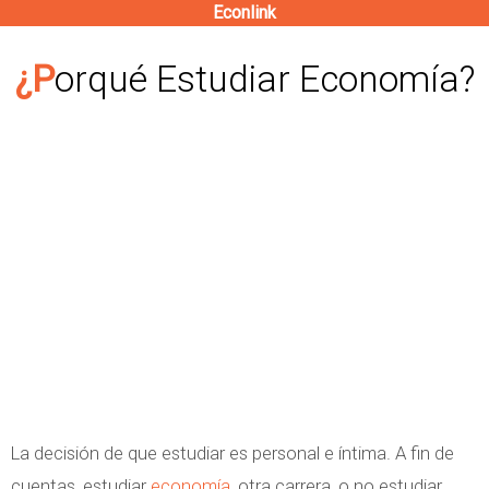
Econlink
Pasar
al
¿Porqué Estudiar Economía?
contenido
principal
La decisión de que estudiar es personal e íntima. A fin de
cuentas, estudiar
economía
, otra carrera, o no estudiar,