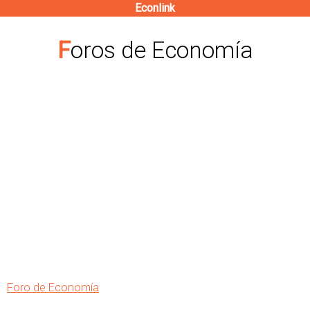
Econlink
Pasar
al
Foros de Economía
contenido
principal
Foro de Economía