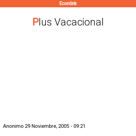
Econlink
Pasar
al
Plus Vacacional
contenido
principal
Anonimo
29 Noviembre, 2005 - 09:21