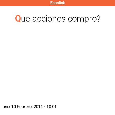
Econlink
Pasar
al
Que acciones compro?
contenido
principal
unix
10 Febrero, 2011 - 10:01