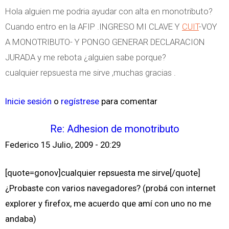
Hola alguien me podria ayudar con alta en monotributo?
Cuando entro en la AFIP .INGRESO MI CLAVE Y
CUIT
-VOY
A MONOTRIBUTO- Y PONGO GENERAR DECLARACION
JURADA y me rebota ¿alguien sabe porque?
cualquier repsuesta me sirve ,muchas gracias .
Inicie sesión
o
regístrese
para comentar
Re: Adhesion de monotributo
Federico
15 Julio, 2009 - 20:29
[quote=gonov]cualquier repsuesta me sirve[/quote]
¿Probaste con varios navegadores? (probá con internet
explorer y firefox, me acuerdo que amí con uno no me
andaba)