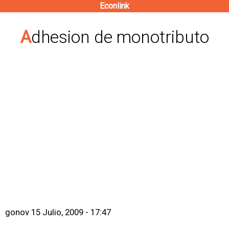
Econlink
Pasar
al
Adhesion de monotributo
contenido
principal
gonov
15 Julio, 2009 - 17:47