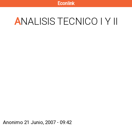
Econlink
Pasar
al
ANALISIS TECNICO I Y II
contenido
principal
Anonimo
21 Junio, 2007 - 09:42