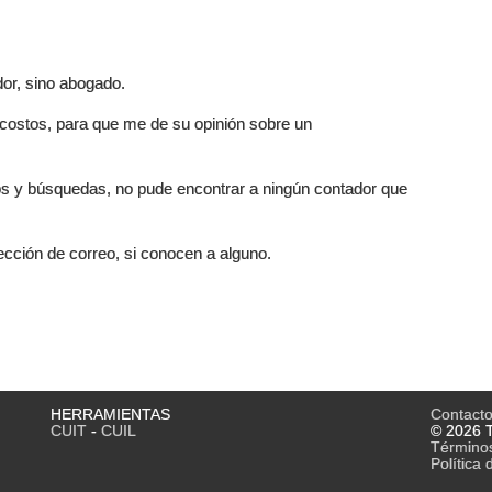
or, sino abogado.
costos, para que me de su opinión sobre un
os y búsquedas, no pude encontrar a ningún contador que
ección de correo, si conocen a alguno.
HERRAMIENTAS
Contact
CUIT
-
CUIL
© 2026 T
Término
Política 