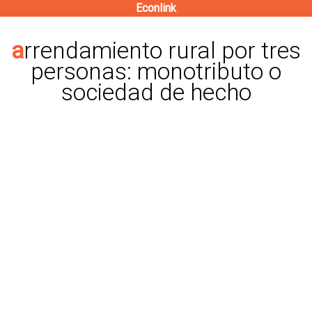
Econlink
Pasar
al
arrendamiento rural por tres
contenido
personas: monotributo o
principal
sociedad de hecho