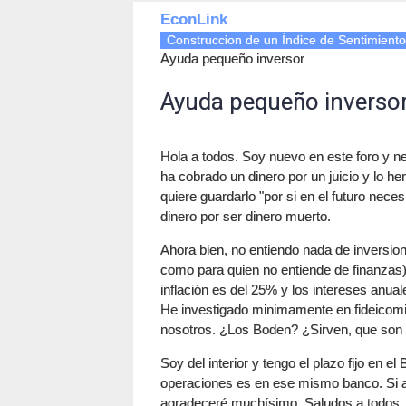
EconLink
Construccion de un Índice de Sentimiento 
Ayuda pequeño inversor
Ayuda pequeño inverso
Hola a todos. Soy nuevo en este foro y n
ha cobrado un dinero por un juicio y lo h
quiere guardarlo "por si en el futuro neces
dinero por ser dinero muerto.
Ahora bien, no entiendo nada de inversion
como para quien no entiende de finanzas) de
inflación es del 25% y los intereses anu
He investigado minimamente en fideicom
nosotros. ¿Los Boden? ¿Sirven, que son
Soy del interior y tengo el plazo fijo en el
operaciones es en ese mismo banco. Si a
agradeceré muchísimo. Saludos a todos.