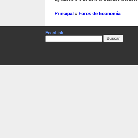
Principal
»
Foros de Economía
EconLink