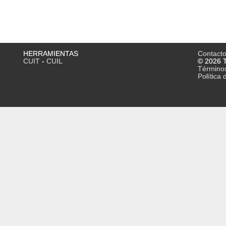
HERRAMIENTAS
Contact
CUIT
-
CUIL
© 2026 T
Término
Política 