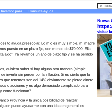
Inversor para...
Consulta-ayuda
Nueva 
https:
r
visitar 
ecesito ayuda preescolar. Lo mio es muy simple, mi madre
emos puesto en un plazo fijo, son menos de $70.000. Ella
ita algo". Ya llevamos un año de plazo fijo y se ha perdido
es, quisiera saber si hay alguna otra manera (simple,
 invertir sin perder por la inflación. Si es cierto que la
ales que tenemos son del 14% obviamente se pierde dinero.
isos o acciones y es algo demasiado complicado para
 y como funcionan?
 Banco Provincia y la única posibilidad de realizar
lguien puede ayudarme con una idea en general les