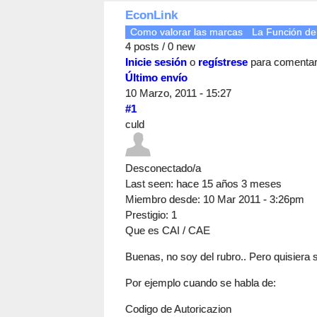
EconLink
Como valorar las marcas
La Función de
4 posts / 0 new
Inicie sesión
o
regístrese
para comenta
Último envío
10 Marzo, 2011 - 15:27
#1
culd
Desconectado/a
Last seen:
hace 15 años 3 meses
Miembro desde:
10 Mar 2011 - 3:26pm
Prestigio
: 1
Que es CAI / CAE
Buenas, no soy del rubro.. Pero quisiera
Por ejemplo cuando se habla de:
Codigo de Autoricazion