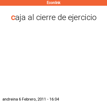
Econlink
Pasar
al
caja al cierre de ejercicio
contenido
principal
andreina
6 Febrero, 2011 - 16:04