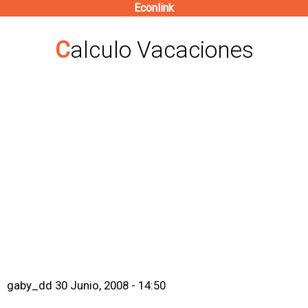
Econlink
Pasar
al
Calculo Vacaciones
contenido
principal
gaby_dd
30 Junio, 2008 - 14:50