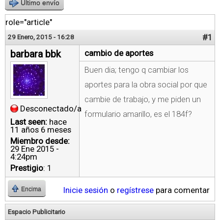
Último envío
role="article"
#1
29 Enero, 2015 - 16:28
barbara bbk
cambio de aportes
Buen dia; tengo q cambiar los
aportes para la obra social por que
cambie de trabajo, y me piden un
Desconectado/a
formulario amarillo, es el 184f?
Last seen:
hace
11 años 6 meses
Miembro desde:
29 Ene 2015 -
4:24pm
Prestigio
: 1
Inicie sesión
o
regístrese
para comentar
Encima
Espacio Publicitario