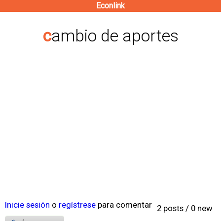
Econlink
Pasar
al
cambio de aportes
contenido
principal
Inicie sesión
o
regístrese
para comentar
2 posts / 0 new