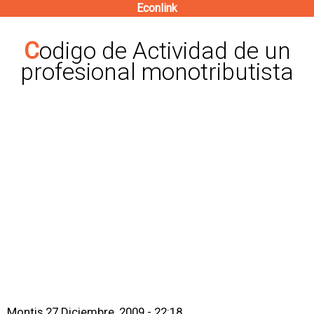
Econlink
Pasar
al
Codigo de Actividad de un
contenido
profesional monotributista
principal
Montis
27 Diciembre, 2009 - 22:18