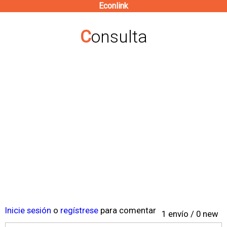
Econlink
Pasar
al
Consulta
contenido
principal
Inicie sesión
o
regístrese
para comentar
1 envío / 0 new