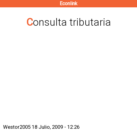
Econlink
Pasar
al
Consulta tributaria
contenido
principal
Westor2005
18 Julio, 2009 - 12:26