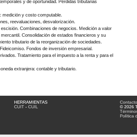
s temporales y de oportunidad. Pérdidas tributarias
s: medición y costo computable.
ones, reevaluaciones, desvalorización.
 escisión. Combinaciones de negocios. Medición a valor
 mercantil. Consolidación de estados financieros y su
iento tributario de la reorganización de sociedades.
 Fideicomiso. Fondos de inversión empresarial.
rivados. Tratamiento para el impuesto a la renta y para el
neda extranjera: contable y tributario.
HERRAMIENTAS
Contact
CUIT
-
CUIL
© 2026 T
Término
Política 