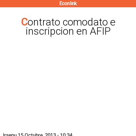
Econlink
Pasar
al
Contrato comodato e
contenido
inscripcion en AFIP
principal
lrsepu
15 Octubre, 2013 - 10:34