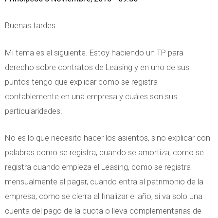
Buenas tardes.
Mi tema es el siguiente. Estoy haciendo un TP para
derecho sobre contratos de Leasing y en uno de sus
puntos tengo que explicar como se registra
contablemente en una empresa y cuáles son sus
particularidades.
No es lo que necesito hacer los asientos, sino explicar con
palabras como se registra, cuando se amortiza, como se
registra cuando empieza el Leasing, como se registra
mensualmente al pagar, cuando entra al patrimonio de la
empresa, como se cierra al finalizar el año, si va solo una
cuenta del pago de la cuota o lleva complementarias de