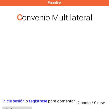
Econlink
Pasar
al
Convenio Multilateral
contenido
principal
Inicie sesión
o
regístrese
para comentar
2 posts / 0 new