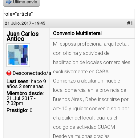
Último envío
role="article"
#1
21 Julio, 2017 - 19:45
Juan Carlos
Convenio Multilateral
Antico
Mi esposa profecional arquitecta ,
con oficina y actividad de
habilitacion de locales comerciales
exclusivamente en CABA.
Desconectado/a
Comienzo a alquilar un inueble
Last seen:
hace 9
años 2 semanas
local comercial en la provincia de
Miembro desde:
21 Jul 2017 -
Buenos Aires., Debe inscribirse por
7:32pm
art- 10 y liquidar convenio solo por
Prestigio
: 0
el alquiler del local . cual es el
codigo de actividad CUACM
Desde ya muchas gracias