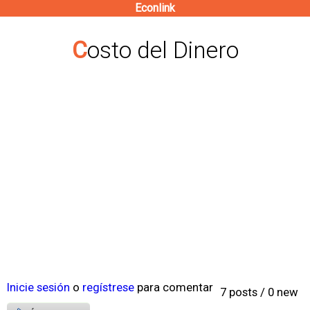
Econlink
Pasar
al
Costo del Dinero
contenido
principal
Inicie sesión
o
regístrese
para comentar
7 posts / 0 new