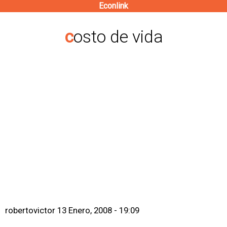
Econlink
Pasar
al
costo de vida
contenido
principal
robertovictor
13 Enero, 2008 - 19:09