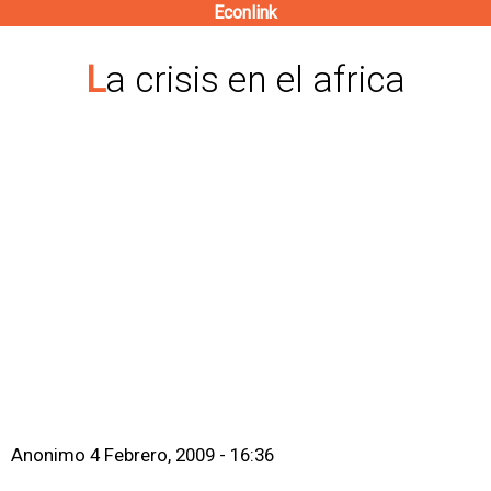
Econlink
Pasar
al
La crisis en el africa
contenido
principal
Anonimo
4 Febrero, 2009 - 16:36