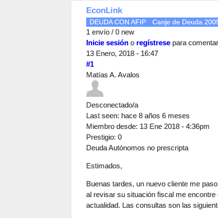
EconLink
DEUDA CON AFIP
Canje de Deuda 200
1 envío / 0 new
Inicie sesión
o
regístrese
para comenta
13 Enero, 2018 - 16:47
#1
Matías A. Avalos
Desconectado/a
Last seen:
hace 8 años 6 meses
Miembro desde:
13 Ene 2018 - 4:36pm
Prestigio
: 0
Deuda Autónomos no prescripta
Estimados,
Buenas tardes, un nuevo cliente me paso s
al revisar su situación fiscal me encont
actualidad. Las consultas son las siguient