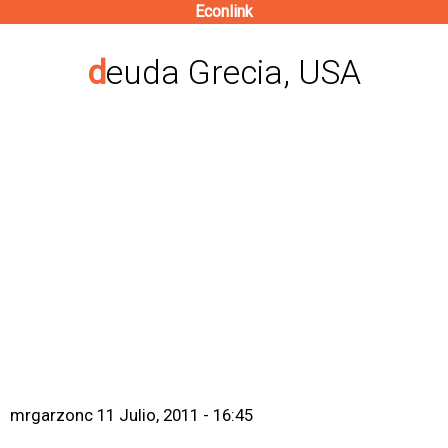
Econlink
Pasar
al
deuda Grecia, USA
contenido
principal
mrgarzonc
11 Julio, 2011 - 16:45