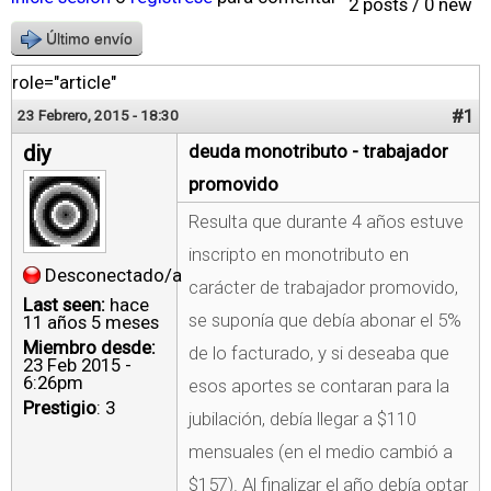
2 posts / 0 new
Último envío
role="article"
#1
23 Febrero, 2015 - 18:30
diy
deuda monotributo - trabajador
promovido
Resulta que durante 4 años estuve
inscripto en monotributo en
Desconectado/a
carácter de trabajador promovido,
Last seen:
hace
se suponía que debía abonar el 5%
11 años 5 meses
Miembro desde:
de lo facturado, y si deseaba que
23 Feb 2015 -
6:26pm
esos aportes se contaran para la
Prestigio
: 3
jubilación, debía llegar a $110
mensuales (en el medio cambió a
$157). Al finalizar el año debía optar