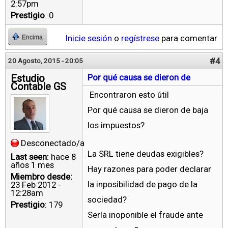
2:57pm
Prestigio
: 0
Inicie sesión
o
regístrese
para comentar
Encima
#4
20 Agosto, 2015 - 20:05
Estudio
Por qué causa se dieron de
Contable GS
Encontraron esto útil
Por qué causa se dieron de baja
los impuestos?
Desconectado/a
La SRL tiene deudas exigibles?
Last seen:
hace 8
años 1 mes
Hay razones para poder declarar
Miembro desde:
la inposibilidad de pago de la
23 Feb 2012 -
12:28am
sociedad?
Prestigio
: 179
Sería inoponible el fraude ante