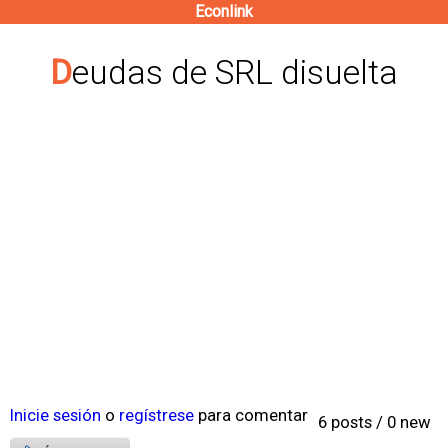
Econlink
Pasar
al
Deudas de SRL disuelta
contenido
principal
Inicie sesión
o
regístrese
para comentar
6 posts / 0 new