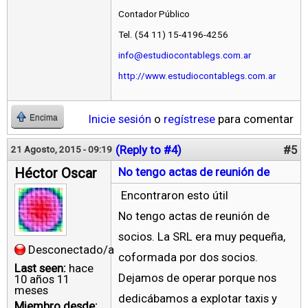
Contador Público
Tel. (54 11) 15-4196-4256
info@estudiocontablegs.com.ar
http://www.estudiocontablegs.com.ar
Inicie sesión
o
regístrese
para comentar
Encima
(Reply to #4)
#5
21 Agosto, 2015 - 09:19
Héctor Oscar
No tengo actas de reunión de
Encontraron esto útil
No tengo actas de reunión de
socios. La SRL era muy pequeña,
Desconectado/a
coformada por dos socios.
Last seen:
hace
Dejamos de operar porque nos
10 años 11
meses
dedicábamos a explotar taxis y
Miembro desde: