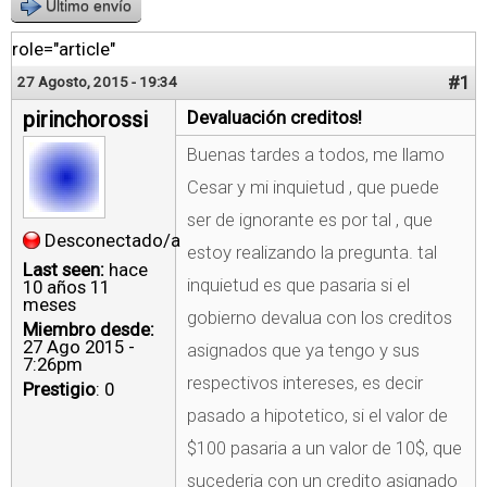
Último envío
role="article"
#1
27 Agosto, 2015 - 19:34
pirinchorossi
Devaluación creditos!
Buenas tardes a todos, me llamo
Cesar y mi inquietud , que puede
ser de ignorante es por tal , que
Desconectado/a
estoy realizando la pregunta. tal
Last seen:
hace
inquietud es que pasaria si el
10 años 11
meses
gobierno devalua con los creditos
Miembro desde:
27 Ago 2015 -
asignados que ya tengo y sus
7:26pm
respectivos intereses, es decir
Prestigio
: 0
pasado a hipotetico, si el valor de
$100 pasaria a un valor de 10$, que
sucederia con un credito asignado