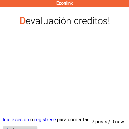
Econlink
Pasar
al
Devaluación creditos!
contenido
principal
Inicie sesión
o
regístrese
para comentar
7 posts / 0 new