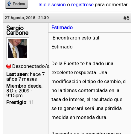
Inicie sesión
o
regístrese
para comentar
Encima
#5
27 Agosto, 2015 - 21:39
Sergio
Estimado
Carbone
Encontraron esto útil
Estimado
De la Fuente te ha dado una
Desconectado/a
excelente respuesta. Una
Last seen:
hace 7
años 7 meses
modificación el tipo de cambio, si
Miembro desde:
no la tienes contemplada en la
8 Dic 2009 -
9:15pm
tasa de interés, el resultado que
Prestigio
: 11
se te generará será una pérdida
medida en moneda dura.
Respecto de la mención que se