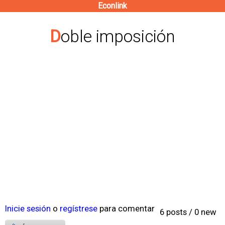
Econlink
Pasar
al
Doble imposición
contenido
principal
Inicie sesión
o
regístrese
para comentar
6 posts / 0 new