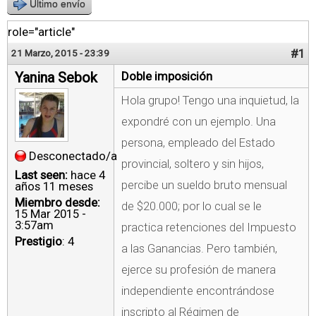
Último envío
role="article"
#1
21 Marzo, 2015 - 23:39
Yanina Sebok
Doble imposición
Hola grupo! Tengo una inquietud, la
expondré con un ejemplo. Una
persona, empleado del Estado
Desconectado/a
provincial, soltero y sin hijos,
Last seen:
hace 4
percibe un sueldo bruto mensual
años 11 meses
Miembro desde:
de $20.000; por lo cual se le
15 Mar 2015 -
3:57am
practica retenciones del Impuesto
Prestigio
: 4
a las Ganancias. Pero también,
ejerce su profesión de manera
independiente encontrándose
inscripto al Régimen de