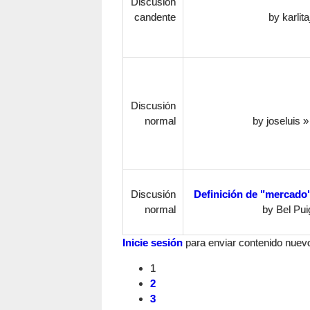
Discusión
candente
by
karlit
Discusión
normal
by
joseluis
» 
Discusión
Definición de "mercado
normal
by
Bel Pui
Inicie sesión
para enviar contenido nuevo 
1
2
3