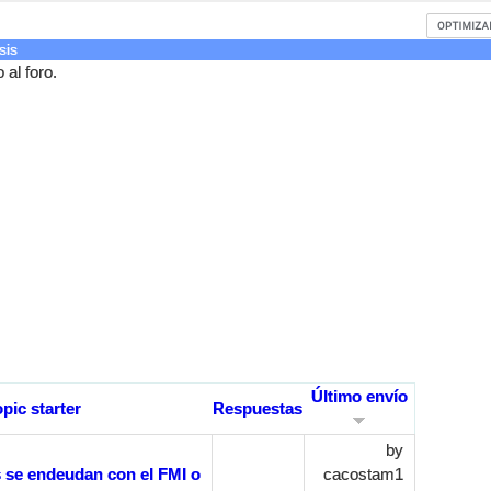
sis
al foro.
Último envío
opic starter
Respuestas
by
s se endeudan con el FMI o
cacostam1