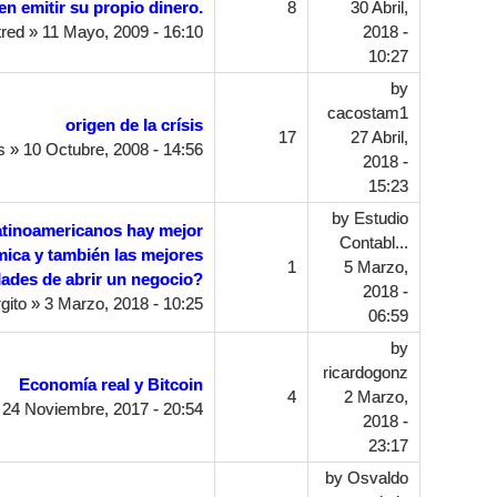
en emitir su propio dinero.
8
30 Abril,
tred
» 11 Mayo, 2009 - 16:10
2018 -
10:27
by
cacostam1
origen de la crísis
17
27 Abril,
s
» 10 Octubre, 2008 - 14:56
2018 -
15:23
by
Estudio
atinoamericanos hay mejor
Contabl...
mica y también las mejores
1
5 Marzo,
ades de abrir un negocio?
2018 -
rgito
» 3 Marzo, 2018 - 10:25
06:59
by
ricardogonz
Economía real y Bitcoin
4
2 Marzo,
24 Noviembre, 2017 - 20:54
2018 -
23:17
by
Osvaldo