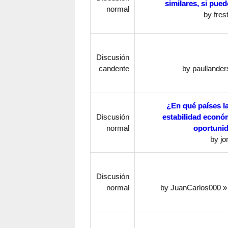
similares, si pued
normal
by
fres
Discusión
candente
by
paullander
¿En qué países l
Discusión
estabilidad econó
normal
oportunid
by
jo
Discusión
normal
by
JuanCarlos000
» 