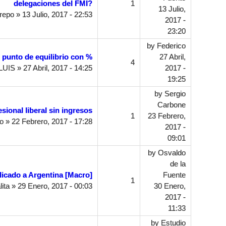
delegaciones del FMI?
1
13 Julio,
repo
» 13 Julio, 2017 - 22:53
2017 -
23:20
by
Federico
punto de equilibrio con %
27 Abril,
4
LUIS
» 27 Abril, 2017 - 14:25
2017 -
19:25
by
Sergio
Carbone
sional liberal sin ingresos
1
23 Febrero,
ro
» 22 Febrero, 2017 - 17:28
2017 -
09:01
by
Osvaldo
de la
icado a Argentina [Macro]
Fuente
1
lita
» 29 Enero, 2017 - 00:03
30 Enero,
2017 -
11:33
by
Estudio