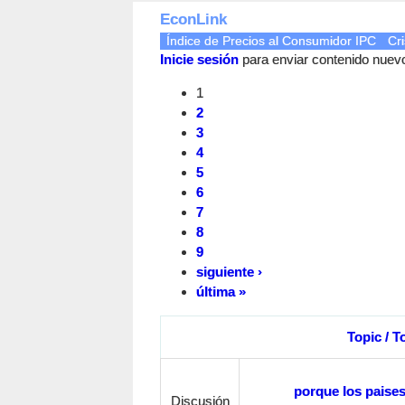
EconLink
Índice de Precios al Consumidor IPC
Cri
Inicie sesión
para enviar contenido nuevo 
1
2
3
4
5
6
7
8
9
siguiente ›
última »
Topic / T
porque los paise
Discusión