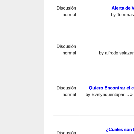
Discusión
Alerta de V
normal
by
Tommas
Discusión
normal
by
alfredo salazar
Discusión
Quiero Encontrar el co
normal
by
Evelynquentapañ...
» 
¿Cuales son l
Discusión