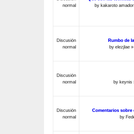
normal
by
kakaroto amador
Discusión
Rumbo de la
normal
by
elezjlae
» 
Discusión
normal
by
keynis
Discusión
Comentarios sobre e
normal
by
Fede