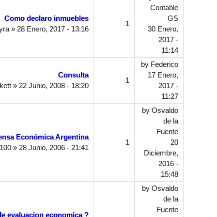
Contable
Como declaro inmuebles
GS
1
yra
» 28 Enero, 2017 - 13:16
30 Enero,
2017 -
11:14
by
Federico
Consulta
17 Enero,
1
kett
» 22 Junio, 2008 - 18:20
2017 -
11:27
by
Osvaldo
de la
Fuente
ensa Económica Argentina
1
20
100
» 28 Junio, 2006 - 21:41
Diciembre,
2016 -
15:48
by
Osvaldo
de la
Fuente
de evaluacion economica ?