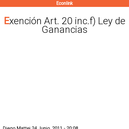
Econlink
Pasar
al
Exención Art. 20 inc.f) Ley de
contenido
Ganancias
principal
Diego Mattei
24 Junio, 2011 - 20:08