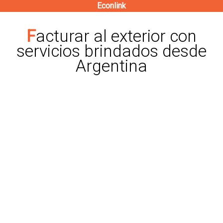
Econlink
Pasar
al
Facturar al exterior con
contenido
servicios brindados desde
principal
Argentina