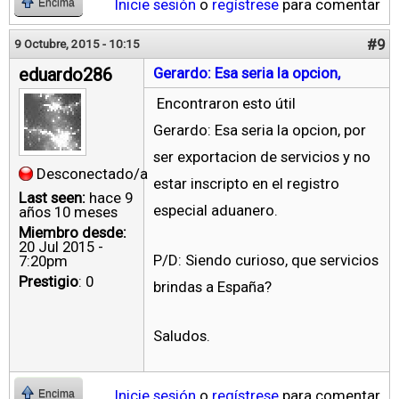
Inicie sesión
o
regístrese
para comentar
Encima
#9
9 Octubre, 2015 - 10:15
eduardo286
Gerardo: Esa seria la opcion,
Encontraron esto útil
Gerardo: Esa seria la opcion, por
ser exportacion de servicios y no
Desconectado/a
estar inscripto en el registro
Last seen:
hace 9
especial aduanero.
años 10 meses
Miembro desde:
20 Jul 2015 -
P/D: Siendo curioso, que servicios
7:20pm
Prestigio
: 0
brindas a España?
Saludos.
Inicie sesión
o
regístrese
para comentar
Encima