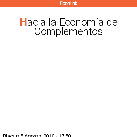
Econlink
Pasar
al
Hacia la Economía de
contenido
Complementos
principal
Blacutt
5 Agosto, 2010 - 17:50