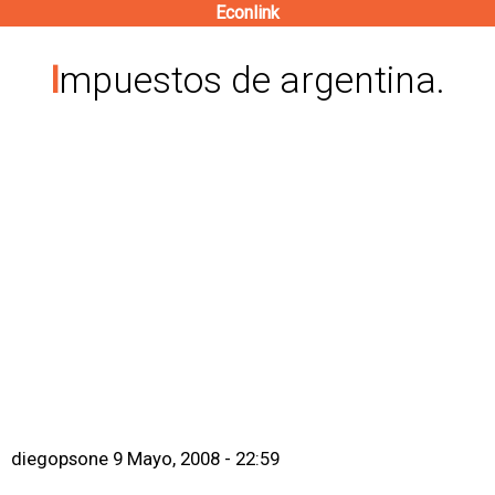
Econlink
Pasar
al
Impuestos de argentina.
contenido
principal
diegopsone
9 Mayo, 2008 - 22:59