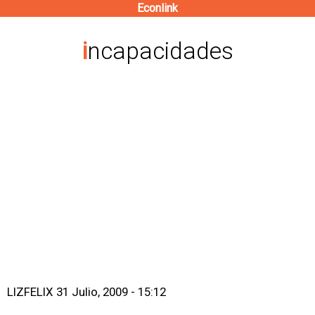
Econlink
Pasar
al
incapacidades
contenido
principal
LIZFELIX
31 Julio, 2009 - 15:12